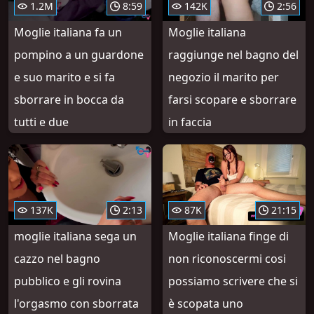
1.2M
8:59
142K
2:56
Moglie italiana fa un
Moglie italiana
pompino a un guardone
raggiunge nel bagno del
e suo marito e si fa
negozio il marito per
sborrare in bocca da
farsi scopare e sborrare
tutti e due
in faccia
137K
2:13
87K
21:15
moglie italiana sega un
Moglie italiana finge di
cazzo nel bagno
non riconoscermi cosi
pubblico e gli rovina
possiamo scrivere che si
l'orgasmo con sborrata
è scopata uno