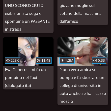
UNO SCONOSCIUTO
giovane moglie sul
esibizionista sega e
cofano della macchina
spompina un PASSANTE
dall'amico
in strada
228K
11:48
1.2M
5:33
Eva Generosi mi fa un
è una vera amica se
pompino nel Taxi
pompa e fa sborrare un
(dialogato ita)
collega di università in
auto anche se ha il cazzo
moscio