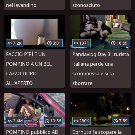
nel lavandino
sconosciuto
7.2K
3:01
197K
16:59
FACCIO PIPÌ E UN
Pandavlog Day 3 : turista
POMPINO A UN BEL
italiana perde una
CAZZO DURO
scommessa e si fa
ALL'APERTO
sborrare
2.4M
10:56
280K
7:59
POMPINO pubblico AD
Cornuto fa scopare la